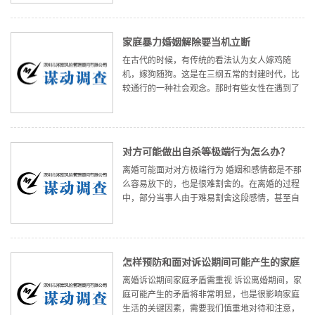
出来的，是男尊女卑的状态。特别是在长期的封
建社会之中，一夫多妻制的实行
家庭暴力婚姻解除要当机立断
在古代的时候，有传统的看法认为女人嫁鸡随
机，嫁狗随狗。这是在三纲五常的封建时代，比
较通行的一种社会观念。那时有些女性在遇到了
家庭暴力之后，可能也不敢声张和反抗。而现在
是文明的法制时代，遇到家庭暴力之后，有的女
性则当机立断，以零容忍的态度对
对方可能做出自杀等极端行为怎么办？
离婚可能面对对方极端行为 婚姻和感情都是不那
么容易放下的，也是很难割舍的。在离婚的过程
中，部分当事人由于难易割舍这段感情，甚至自
己的想法上出现了一些偏差，有的更是为了挽救
这段感情，而可能做出类似自杀这样的极端行
为。 对于这些极端行为，我们
怎样预防和面对诉讼期间可能产生的家庭
离婚诉讼期间家庭矛盾需重视 诉讼离婚期间，家
矛盾？
庭可能产生的矛盾将非常明显，也是很影响家庭
生活的关键因素，需要我们慎重地对待和注意，