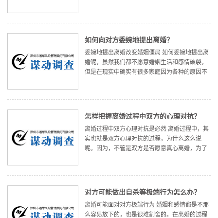
采取的一种措施，也是解决双方婚姻关系的一种
无奈之举。 诉讼离婚的经济成本 对于诉讼离婚，
从经济的角度来看其成本
如何向对方委婉地提出离婚？
委婉地提出离婚改变婚姻僵局 如何委婉地提出离
婚呢，虽然我们都不愿意婚姻生活和感情破裂，
但是在现实中确实有很多家庭因为各种的原因不
适合在一起生活，与其双方都承受煎熬，还不如
结束感情寻找新的幸福。 通过委婉地提出离婚的
方法，可以让双方有更多的
怎样把握离婚过程中双方的心理对抗？
离婚过程中双方心理对抗是必然 离婚过程中，其
实也就是双方心理对抗的过程，为什么这么说
呢。因为，不管是双方是否愿意真心离婚，为了
让对方珍惜和改正，还是真的想结束这段婚姻关
系，双方都会有各自的想法，为了各自的利益而
采取一些方法。这时候，不管是
对方可能做出自杀等极端行为怎么办？
离婚可能面对对方极端行为 婚姻和感情都是不那
么容易放下的，也是很难割舍的。在离婚的过程