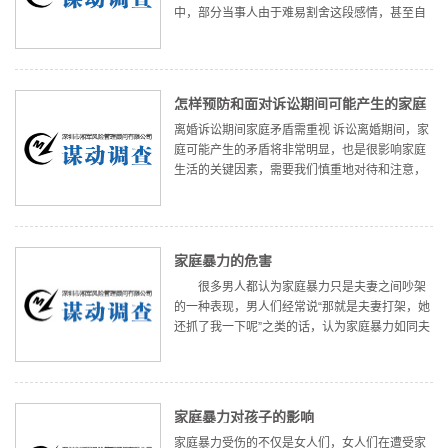
中，部分当事人由于难易割舍这段感情，甚至自
己的想法上出现了一些偏差，有的更是为了挽救
这段感情，而可能做出类似自杀这样的极端行
为。 对于这些极端行为，我们
怎样预防和面对诉讼期间可能产生的家庭
离婚诉讼期间家庭矛盾需重视 诉讼离婚期间，家
矛盾？
庭可能产生的矛盾将非常明显，也是很影响家庭
生活的关键因素，需要我们慎重地对待和注意，
并采取积极的措施来进行预防和应对。 由于离婚
诉讼涉及到的不仅仅是两个人的感情问题，更是
关系到夫妻财产分割、子女
家庭暴力的危害
很多男人都认为家庭暴力只是夫妻之间吵架
的一种表现，男人们经常说“那就是夫妻打架，她
还抓了我一下呢”之类的话，认为家庭暴力如同夫
妻吵架一样常见。但实际上不是的，在人类独立
意识和法制意识得到增强，特别是女性独立意识
空前增强的现代社会，家庭暴
家庭暴力对孩子的影响
家庭暴力受伤的不仅是女人们，女人们在遭受家